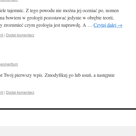
ele tajemnic. Z tego powodu nie można jej oceniać po, nomen
na bowiem w geologii pozostawać jedynie w obrębie teorii,
, by zrozumieć czym geologia jest naprawdę. A …
Czytaj dalej
→
rii
|
Dodaj komentarz
geomeritum
st Twój pierwszy wpis. Zmodyfikuj go lub usuń, a następnie
rii
|
Dodaj komentarz