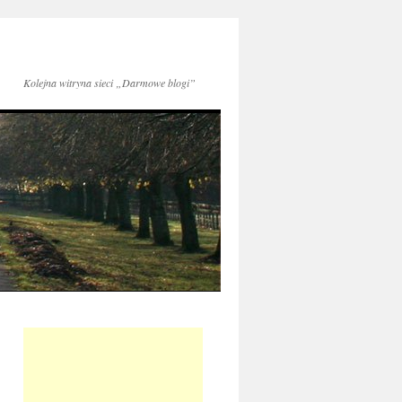
Kolejna witryna sieci „Darmowe blogi”