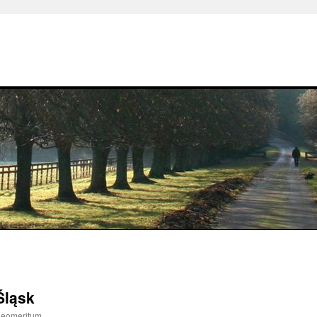
Śląsk
geomeritum