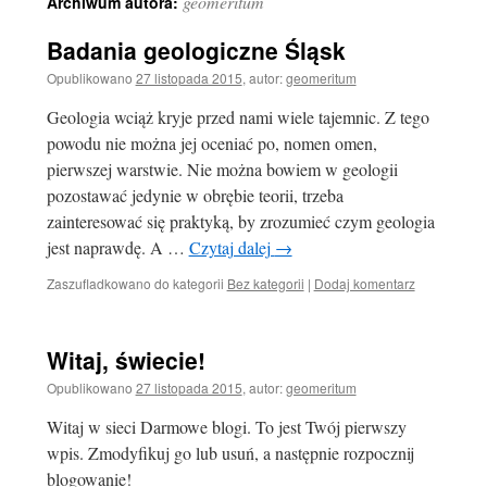
geomeritum
Archiwum autora:
Badania geologiczne Śląsk
Opublikowano
27 listopada 2015
,
autor:
geomeritum
Geologia wciąż kryje przed nami wiele tajemnic. Z tego
powodu nie można jej oceniać po, nomen omen,
pierwszej warstwie. Nie można bowiem w geologii
pozostawać jedynie w obrębie teorii, trzeba
zainteresować się praktyką, by zrozumieć czym geologia
jest naprawdę. A …
Czytaj dalej
→
Zaszufladkowano do kategorii
Bez kategorii
|
Dodaj komentarz
Witaj, świecie!
Opublikowano
27 listopada 2015
,
autor:
geomeritum
Witaj w sieci Darmowe blogi. To jest Twój pierwszy
wpis. Zmodyfikuj go lub usuń, a następnie rozpocznij
blogowanie!